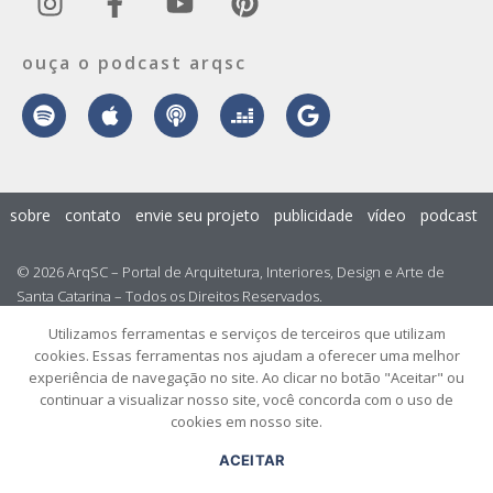
ouça o podcast arqsc
sobre
contato
envie seu projeto
publicidade
vídeo
podcast
© 2026 ArqSC – Portal de Arquitetura, Interiores, Design e Arte de
Santa Catarina – Todos os Direitos Reservados.
Utilizamos ferramentas e serviços de terceiros que utilizam
cookies. Essas ferramentas nos ajudam a oferecer uma melhor
experiência de navegação no site. Ao clicar no botão "Aceitar" ou
continuar a visualizar nosso site, você concorda com o uso de
cookies em nosso site.
ACEITAR