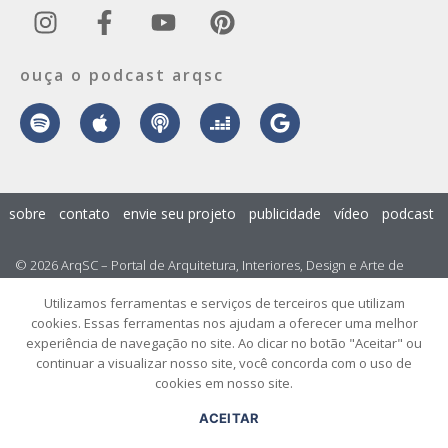
ouça o podcast arqsc
sobre
contato
envie seu projeto
publicidade
vídeo
podcast
© 2026 ArqSC – Portal de Arquitetura, Interiores, Design e Arte de
Santa Catarina – Todos os Direitos Reservados.
Utilizamos ferramentas e serviços de terceiros que utilizam
cookies. Essas ferramentas nos ajudam a oferecer uma melhor
experiência de navegação no site. Ao clicar no botão "Aceitar" ou
continuar a visualizar nosso site, você concorda com o uso de
cookies em nosso site.
ACEITAR