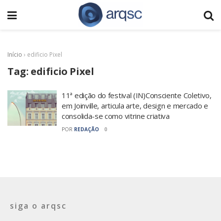
Início
›
edificio Pixel
Tag:
edificio Pixel
11ª edição do festival (IN)Consciente Coletivo,
em Joinville, articula arte, design e mercado e
consolida-se como vitrine criativa
POR
REDAÇÃO
0
siga o arqsc