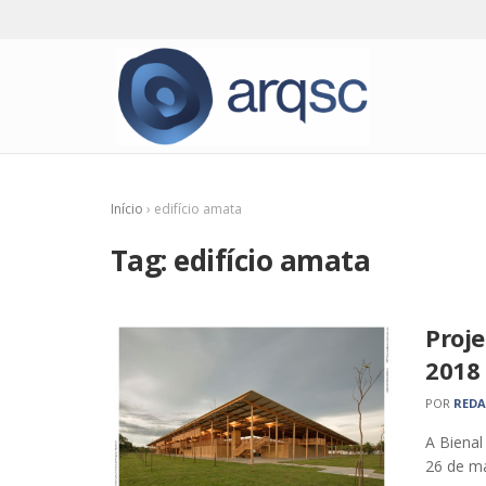
Início
›
edifício amata
Tag:
edifício amata
Proje
2018
POR
RED
A Bienal
26 de ma