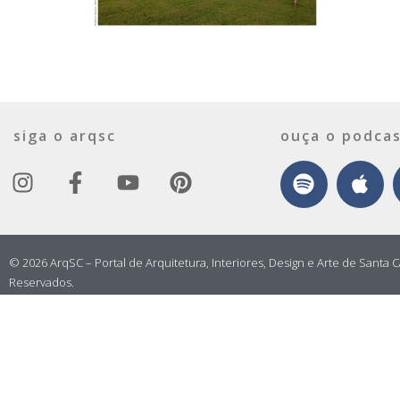
siga o arqsc
ouça o podcas
© 2026 ArqSC – Portal de Arquitetura, Interiores, Design e Arte de Santa C
Reservados.