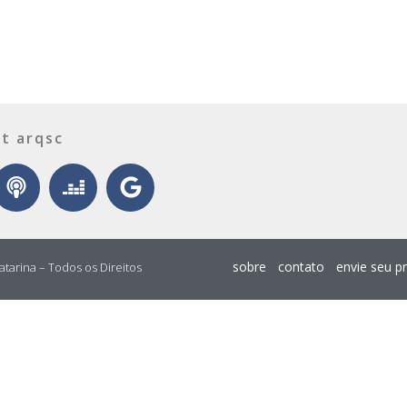
t arqsc
sobre
contato
envie seu p
atarina – Todos os Direitos