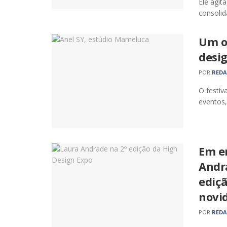
Ele agit
consolid
Um ol
desi
POR
RED
O festiv
eventos,
Em en
Andra
ediç
novi
POR
RED