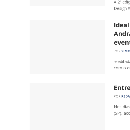
A 2ª edi
Design 
Idea
Andra
even
POR
SIMO
reedita
com o em
Entr
POR
RED
Nos dias
(SP), ac