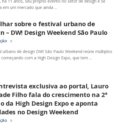
a, há 11 anos, seu próprio evento no setor de design e se
a em um mercado que ainda ...
har sobre o festival urbano de
gn – DW! Design Weekend São Paulo
AÇÃO
0
al urbano de design DW! São Paulo Weekend reúne múltiplos
 começando com a High Design Expo, que tem ...
trevista exclusiva ao portal, Lauro
de Filho fala do crescimento na 2ª
ão da High Design Expo e aponta
dades no Design Weekend
AÇÃO
0