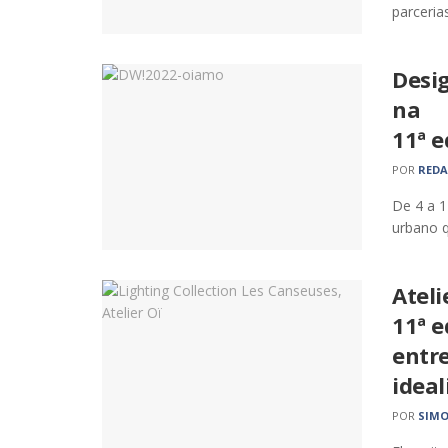
parceria
Desi
na
11ª e
POR
RED
De 4 a 1
urbano q
Ateli
11ª 
entre
ideal
POR
SIMO