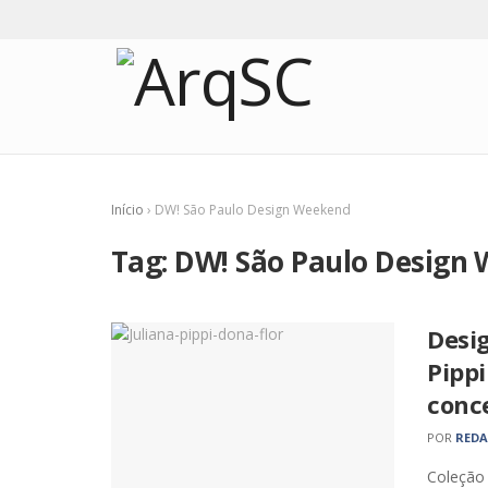
Início
›
DW! São Paulo Design Weekend
Tag:
DW! São Paulo Design
Desi
Pippi
conc
POR
RED
Coleção 