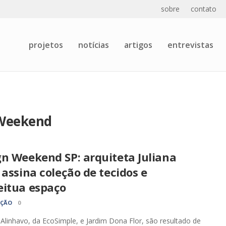
sobre
contato
projetos
notícias
artigos
entrevistas
 Weekend
gn Weekend SP: arquiteta Juliana
 assina coleção de tecidos e
eitua espaço
AÇÃO
0
Alinhavo, da EcoSimple, e Jardim Dona Flor, são resultado de