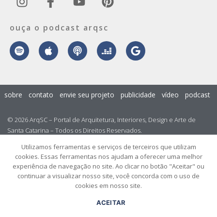
ouça o podcast arqsc
sobre
contato
envie seu projeto
publicidade
vídeo
podcast
© 2026 ArqSC – Portal de Arquitetura, Interiores, Design e Arte de
Santa Catarina – Todos os Direitos Reservados.
Utilizamos ferramentas e serviços de terceiros que utilizam
cookies. Essas ferramentas nos ajudam a oferecer uma melhor
experiência de navegação no site. Ao clicar no botão "Aceitar" ou
continuar a visualizar nosso site, você concorda com o uso de
cookies em nosso site.
ACEITAR