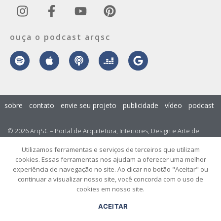
ouça o podcast arqsc
sobre
contato
envie seu projeto
publicidade
vídeo
podcast
© 2026 ArqSC – Portal de Arquitetura, Interiores, Design e Arte de
Santa Catarina – Todos os Direitos Reservados.
Utilizamos ferramentas e serviços de terceiros que utilizam
cookies. Essas ferramentas nos ajudam a oferecer uma melhor
experiência de navegação no site. Ao clicar no botão "Aceitar" ou
continuar a visualizar nosso site, você concorda com o uso de
cookies em nosso site.
ACEITAR