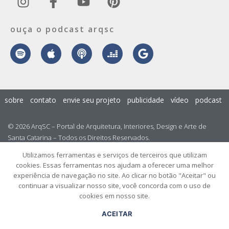
ouça o podcast arqsc
sobre
contato
envie seu projeto
publicidade
vídeo
podcast
© 2026 ArqSC – Portal de Arquitetura, Interiores, Design e Arte de
Santa Catarina – Todos os Direitos Reservados.
Utilizamos ferramentas e serviços de terceiros que utilizam
cookies. Essas ferramentas nos ajudam a oferecer uma melhor
experiência de navegação no site. Ao clicar no botão "Aceitar" ou
continuar a visualizar nosso site, você concorda com o uso de
cookies em nosso site.
ACEITAR