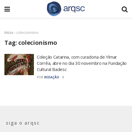
Início
›
colecionismo
Tag:
colecionismo
Coleção Catarina, com curadoria de Ylmar
Corrêa, abre no dia 30 novembro na Fundação
Cultural Badesc
POR
REDAÇÃO
0
siga o arqsc