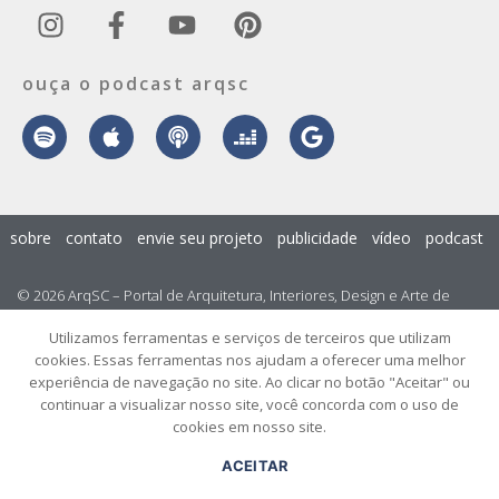
ouça o podcast arqsc
sobre
contato
envie seu projeto
publicidade
vídeo
podcast
© 2026 ArqSC – Portal de Arquitetura, Interiores, Design e Arte de
Santa Catarina – Todos os Direitos Reservados.
Utilizamos ferramentas e serviços de terceiros que utilizam
cookies. Essas ferramentas nos ajudam a oferecer uma melhor
experiência de navegação no site. Ao clicar no botão "Aceitar" ou
continuar a visualizar nosso site, você concorda com o uso de
cookies em nosso site.
ACEITAR