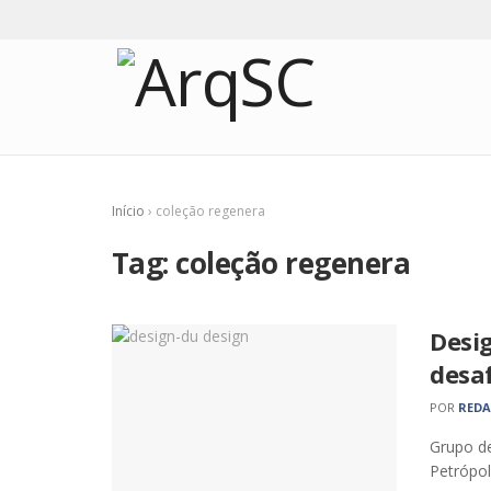
Início
›
coleção regenera
Tag:
coleção regenera
Desi
desaf
POR
RED
Grupo de
Petrópol