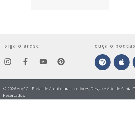
siga o arqsc
ouça o podcas
© 2026 ArqSC – Portal de Arquitetura, Interiores, Design e Arte de Santa C
Reservados.