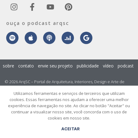
ouça o podcast arqsc
sobre
contato
envie seu projeto
publicidade
vídeo
podcast
© 2026 ArqSC – Portal de Arquitetura, Interiores, Design e Arte de
Santa Catarina – Todos os Direitos Reservados.
Utilizamos ferramentas e serviços de terceiros que utilizam
cookies. Essas ferramentas nos ajudam a oferecer uma melhor
experiência de navegação no site. Ao clicar no botão "Aceitar" ou
continuar a visualizar nosso site, você concorda com o uso de
cookies em nosso site.
ACEITAR