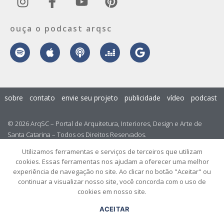
ouça o podcast arqsc
sobre
contato
envie seu projeto
publicidade
vídeo
podcast
© 2026 ArqSC – Portal de Arquitetura, Interiores, Design e Arte de
Santa Catarina – Todos os Direitos Reservados.
Utilizamos ferramentas e serviços de terceiros que utilizam
cookies. Essas ferramentas nos ajudam a oferecer uma melhor
experiência de navegação no site. Ao clicar no botão "Aceitar" ou
continuar a visualizar nosso site, você concorda com o uso de
cookies em nosso site.
ACEITAR