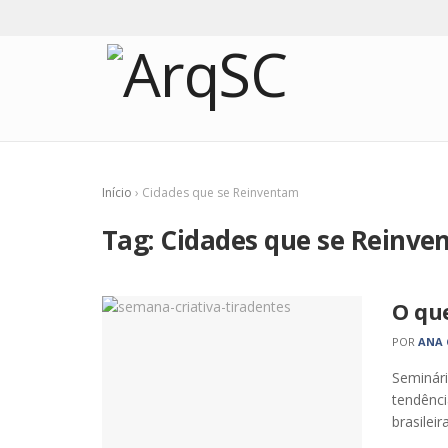
Início
›
Cidades que se Reinventam
Tag:
Cidades que se Reinv
O qu
POR
ANA 
Seminári
tendênci
brasileir