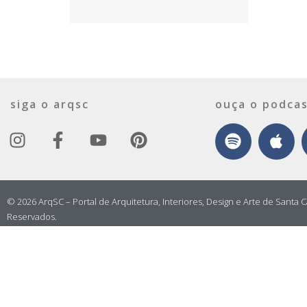
siga o arqsc
ouça o podcas
© 2026 ArqSC – Portal de Arquitetura, Interiores, Design e Arte de Santa C
Reservados.