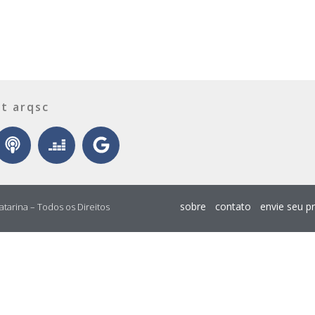
t arqsc
sobre
contato
envie seu p
atarina – Todos os Direitos