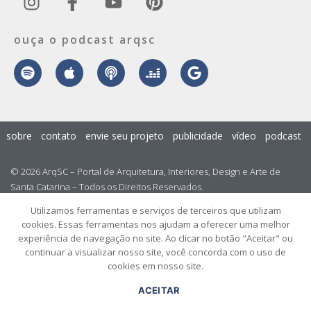
ouça o podcast arqsc
sobre
contato
envie seu projeto
publicidade
vídeo
podcast
© 2026 ArqSC – Portal de Arquitetura, Interiores, Design e Arte de
Santa Catarina – Todos os Direitos Reservados.
Utilizamos ferramentas e serviços de terceiros que utilizam
cookies. Essas ferramentas nos ajudam a oferecer uma melhor
experiência de navegação no site. Ao clicar no botão "Aceitar" ou
continuar a visualizar nosso site, você concorda com o uso de
cookies em nosso site.
ACEITAR