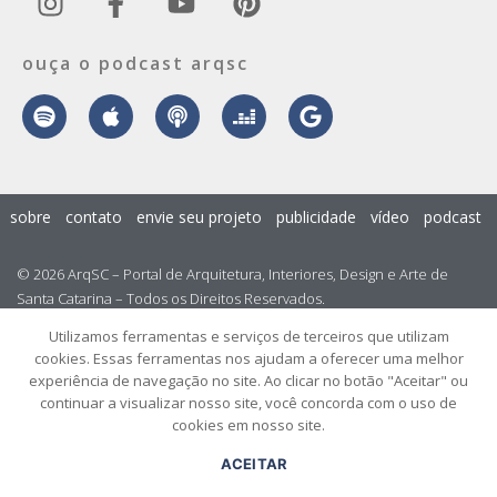
ouça o podcast arqsc
sobre
contato
envie seu projeto
publicidade
vídeo
podcast
© 2026 ArqSC – Portal de Arquitetura, Interiores, Design e Arte de
Santa Catarina – Todos os Direitos Reservados.
Utilizamos ferramentas e serviços de terceiros que utilizam
cookies. Essas ferramentas nos ajudam a oferecer uma melhor
experiência de navegação no site. Ao clicar no botão "Aceitar" ou
continuar a visualizar nosso site, você concorda com o uso de
cookies em nosso site.
ACEITAR