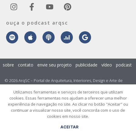
ouça o podcast arqsc
sobre
contato
envie seu projeto
publicidade
vídeo
podcast
© 2026 ArqSC – Portal de Arquitetura, Interiores, Design e Arte de
Santa Catarina – Todos os Direitos Reservados.
Utilizamos ferramentas e serviços de terceiros que utilizam
cookies. Essas ferramentas nos ajudam a oferecer uma melhor
experiência de navegação no site. Ao clicar no botão "Aceitar" ou
continuar a visualizar nosso site, você concorda com o uso de
cookies em nosso site.
ACEITAR