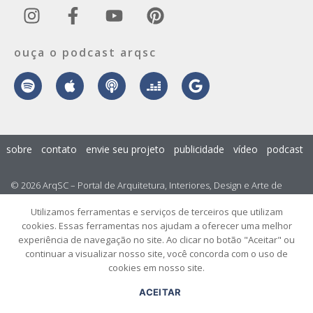
ouça o podcast arqsc
sobre
contato
envie seu projeto
publicidade
vídeo
podcast
© 2026 ArqSC – Portal de Arquitetura, Interiores, Design e Arte de
Santa Catarina – Todos os Direitos Reservados.
Utilizamos ferramentas e serviços de terceiros que utilizam
cookies. Essas ferramentas nos ajudam a oferecer uma melhor
experiência de navegação no site. Ao clicar no botão "Aceitar" ou
continuar a visualizar nosso site, você concorda com o uso de
cookies em nosso site.
ACEITAR