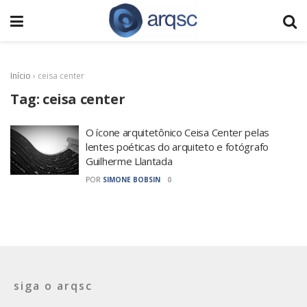
Início
›
ceisa center
Tag:
ceisa center
O ícone arquitetônico Ceisa Center pelas
lentes poéticas do arquiteto e fotógrafo
Guilherme Llantada
POR
SIMONE BOBSIN
0
siga o arqsc