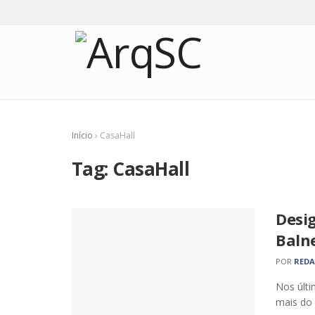
Início
›
CasaHall
Tag:
CasaHall
Desi
Baln
POR
RED
Nos últi
mais do 