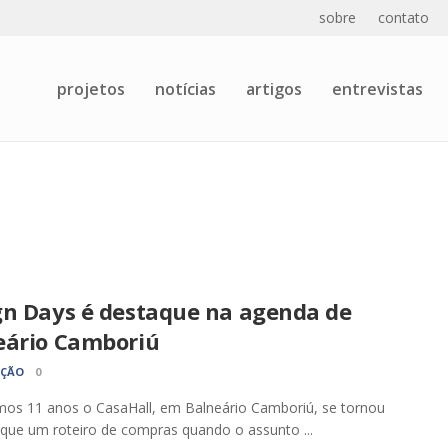
sobre
contato
projetos
notícias
artigos
entrevistas
gn Days é destaque na agenda de
eário Camboriú
AÇÃO
0
mos 11 anos o CasaHall, em Balneário Camboriú, se tornou
que um roteiro de compras quando o assunto ...