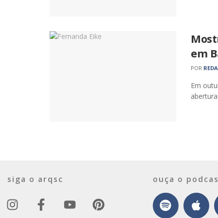
Most
em B
POR
RED
Em outub
abertura
siga o arqsc
ouça o podcas