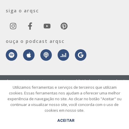
siga o arqsc
ouça o podcast arqsc
sobre
contato
envie seu projeto
publicidade
vídeo
podcast
Utilizamos ferramentas e serviços de terceiros que utilizam
cookies. Essas ferramentas nos ajudam a oferecer uma melhor
© 2026 ArqSC – Portal de Arquitetura, Interiores, Design e Arte de
experiência de navegação no site. Ao clicar no botão "Aceitar" ou
Santa Catarina – Todos os Direitos Reservados.
continuar a visualizar nosso site, você concorda com o uso de
cookies em nosso site.
ACEITAR