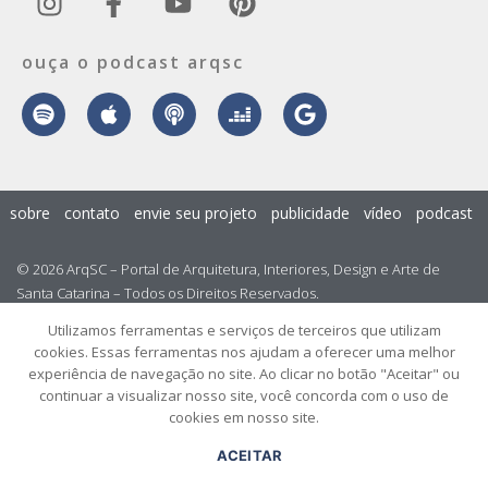
ouça o podcast arqsc
sobre
contato
envie seu projeto
publicidade
vídeo
podcast
© 2026 ArqSC – Portal de Arquitetura, Interiores, Design e Arte de
Santa Catarina – Todos os Direitos Reservados.
Utilizamos ferramentas e serviços de terceiros que utilizam
cookies. Essas ferramentas nos ajudam a oferecer uma melhor
experiência de navegação no site. Ao clicar no botão "Aceitar" ou
continuar a visualizar nosso site, você concorda com o uso de
cookies em nosso site.
ACEITAR