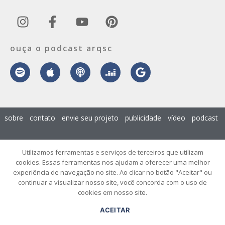
ouça o podcast arqsc
sobre
contato
envie seu projeto
publicidade
vídeo
podcast
© 2026 ArqSC – Portal de Arquitetura, Interiores, Design e Arte de
Utilizamos ferramentas e serviços de terceiros que utilizam
Santa Catarina – Todos os Direitos Reservados.
cookies. Essas ferramentas nos ajudam a oferecer uma melhor
experiência de navegação no site. Ao clicar no botão "Aceitar" ou
continuar a visualizar nosso site, você concorda com o uso de
cookies em nosso site.
ACEITAR