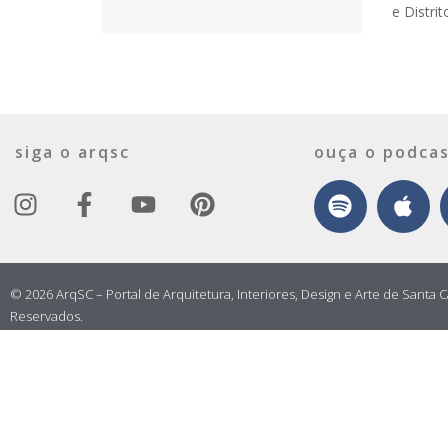
e Distri
siga o arqsc
ouça o podcas
© 2026 ArqSC – Portal de Arquitetura, Interiores, Design e Arte de Santa C
Reservados.