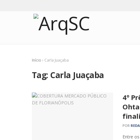
Início
›
Carla Juaçaba
Tag:
Carla Juaçaba
4º Pr
Ohta
final
POR
RED
Entre os