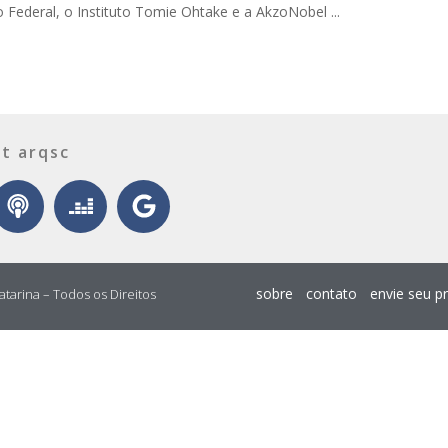
to Federal, o Instituto Tomie Ohtake e a AkzoNobel ...
t arqsc
sobre
contato
envie seu p
atarina – Todos os Direitos