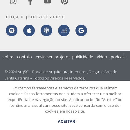
ouça o podcast arqsc
sobre
contato
envie seu projeto
publicidade
vídeo
podcast
© 2026 ArqSC – Portal de Arquitetura, Interiores, Design e Arte de
Santa Catarina – Todos os Direitos Reservados.
Utilizamos ferramentas e serviços de terceiros que utilizam
cookies. Essas ferramentas nos ajudam a oferecer uma melhor
experiência de navegação no site. Ao clicar no botão "Aceitar" ou
continuar a visualizar nosso site, você concorda com o uso de
cookies em nosso site.
ACEITAR