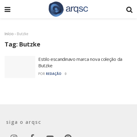
Início
›
Butzke
Tag:
Butzke
Estilo escandinavo marca nova coleção da
Butzke
POR
REDAÇÃO
0
siga o arqsc