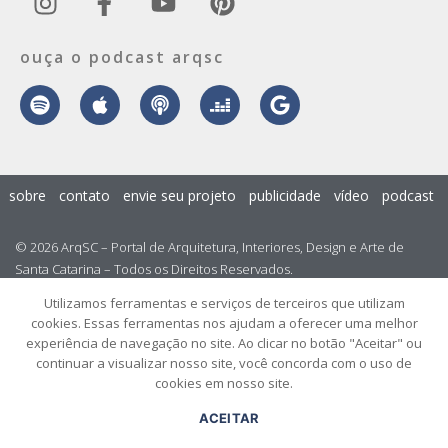
ouça o podcast arqsc
sobre
contato
envie seu projeto
publicidade
vídeo
podcast
© 2026 ArqSC – Portal de Arquitetura, Interiores, Design e Arte de
Santa Catarina – Todos os Direitos Reservados.
Utilizamos ferramentas e serviços de terceiros que utilizam
cookies. Essas ferramentas nos ajudam a oferecer uma melhor
experiência de navegação no site. Ao clicar no botão "Aceitar" ou
continuar a visualizar nosso site, você concorda com o uso de
cookies em nosso site.
ACEITAR