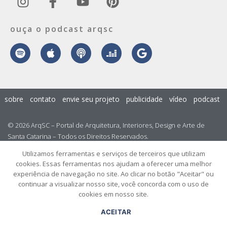
ouça o podcast arqsc
sobre
contato
envie seu projeto
publicidade
vídeo
podcast
© 2026 ArqSC – Portal de Arquitetura, Interiores, Design e Arte de
Santa Catarina – Todos os Direitos Reservados.
Utilizamos ferramentas e serviços de terceiros que utilizam
cookies. Essas ferramentas nos ajudam a oferecer uma melhor
experiência de navegação no site. Ao clicar no botão "Aceitar" ou
continuar a visualizar nosso site, você concorda com o uso de
cookies em nosso site.
ACEITAR