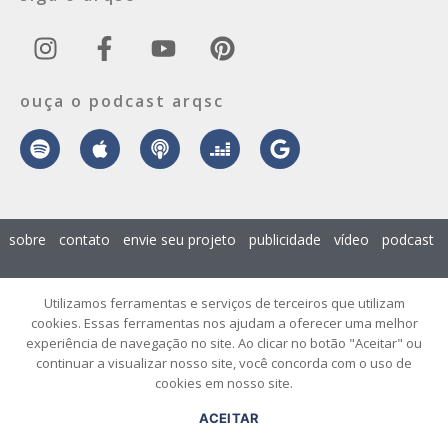
ouça o podcast arqsc
sobre
contato
envie seu projeto
publicidade
vídeo
podcast
© 2026 ArqSC – Portal de Arquitetura, Interiores, Design e Arte de
Utilizamos ferramentas e serviços de terceiros que utilizam
Santa Catarina – Todos os Direitos Reservados.
cookies. Essas ferramentas nos ajudam a oferecer uma melhor
experiência de navegação no site. Ao clicar no botão "Aceitar" ou
continuar a visualizar nosso site, você concorda com o uso de
cookies em nosso site.
ACEITAR