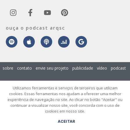
ouça o podcast arqsc
sobre
contato
envie seu projeto
publicidade
vídeo
podcast
© 2026 ArqSC – Portal de Arquitetura, Interiores, Design e Arte de
Utilizamos ferramentas e serviços de terceiros que utilizam
Santa Catarina – Todos os Direitos Reservados.
cookies. Essas ferramentas nos ajudam a oferecer uma melhor
experiência de navegação no site. Ao clicar no botão "Aceitar" ou
continuar a visualizar nosso site, você concorda com o uso de
cookies em nosso site.
ACEITAR