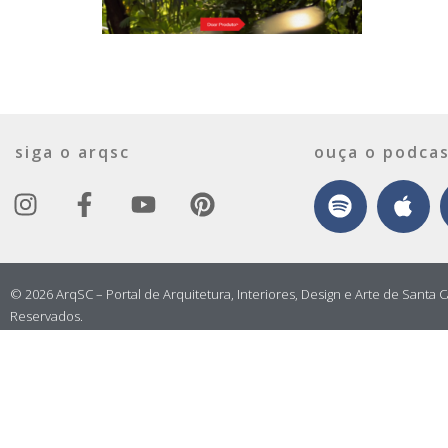
siga o arqsc
ouça o podcas
© 2026 ArqSC – Portal de Arquitetura, Interiores, Design e Arte de Santa C
Reservados.