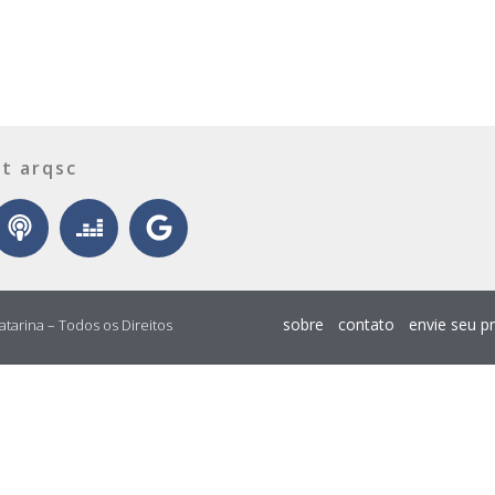
t arqsc
sobre
contato
envie seu p
atarina – Todos os Direitos