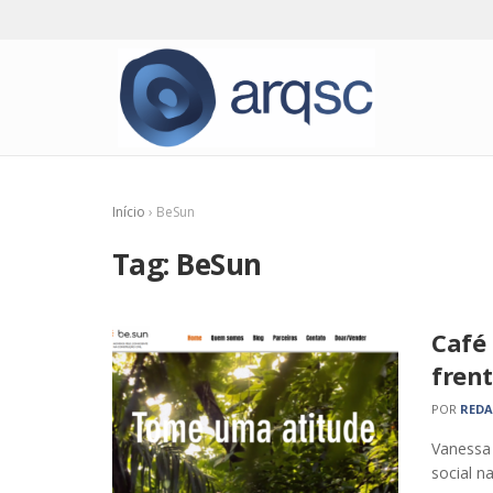
Início
›
BeSun
Tag:
BeSun
Café
frent
POR
RED
Vanessa
social n