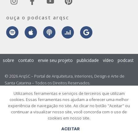
ouça o podcast arqsc
sobre
contato
envie seu projeto
publicidade
vídeo
podcast
© 2026 ArqSC – Portal de Arquitetura, Interiores, Design e Arte de
Santa Catarina – Todos os Direitos Reservados.
Utilizamos ferramentas e serviços de terceiros que utilizam
cookies. Essas ferramentas nos ajudam a oferecer uma melhor
experiência de navegação no site. Ao clicar no botão "Aceitar" ou
continuar a visualizar nosso site, você concorda com o uso de
cookies em nosso site.
ACEITAR