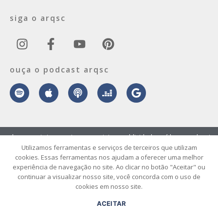
siga o arqsc
ouça o podcast arqsc
sobre
contato
envie seu projeto
publicidade
vídeo
podcast
Utilizamos ferramentas e serviços de terceiros que utilizam
cookies. Essas ferramentas nos ajudam a oferecer uma melhor
© 2026 ArqSC – Portal de Arquitetura, Interiores, Design e Arte de
experiência de navegação no site. Ao clicar no botão "Aceitar" ou
Santa Catarina – Todos os Direitos Reservados.
continuar a visualizar nosso site, você concorda com o uso de
cookies em nosso site.
ACEITAR