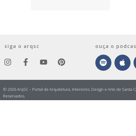
siga o arqsc
ouça o podcas
© 2026 ArqSC – Portal de Arquitetura, Interiores, Design e Arte de Santa C
Reservados.