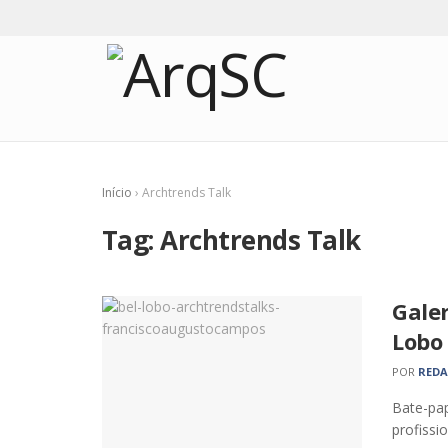
Início
›
Archtrends Talk
Tag:
Archtrends Talk
Galer
Lobo
POR
RED
Bate-pap
profissi