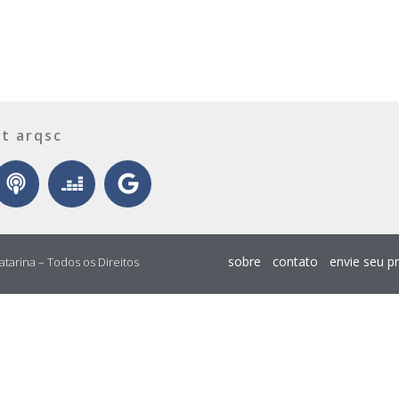
t arqsc
sobre
contato
envie seu p
atarina – Todos os Direitos