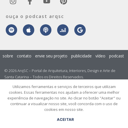
ouça o podcast arqsc
sobre
contato
envie seu projeto
publicidade
vídeo
podcast
© 2026 ArqSC – Portal de Arquitetura, Interiores, Design e Arte de
Santa Catarina – Todos os Direitos Reservados.
Utilizamos ferramentas e serviços de terceiros que utilizam
cookies. Essas ferramentas nos ajudam a oferecer uma melhor
experiência de navegação no site. Ao clicar no botão "Aceitar" ou
continuar a visualizar nosso site, você concorda com o uso de
cookies em nosso site.
ACEITAR