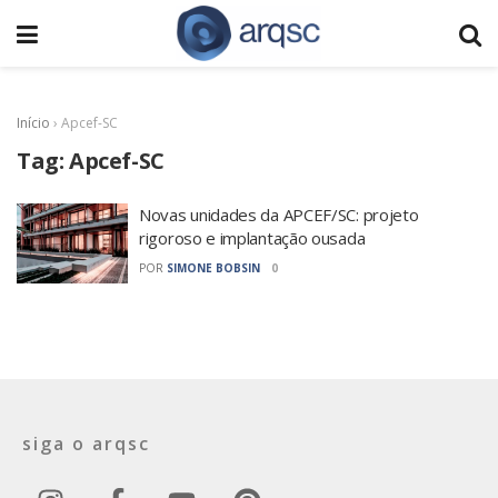
Início
›
Apcef-SC
Tag:
Apcef-SC
Novas unidades da APCEF/SC: projeto
rigoroso e implantação ousada
POR
SIMONE BOBSIN
0
siga o arqsc