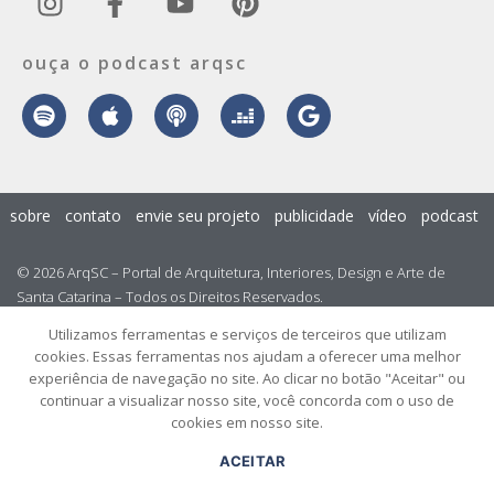
ouça o podcast arqsc
sobre
contato
envie seu projeto
publicidade
vídeo
podcast
© 2026 ArqSC – Portal de Arquitetura, Interiores, Design e Arte de
Santa Catarina – Todos os Direitos Reservados.
Utilizamos ferramentas e serviços de terceiros que utilizam
cookies. Essas ferramentas nos ajudam a oferecer uma melhor
experiência de navegação no site. Ao clicar no botão "Aceitar" ou
continuar a visualizar nosso site, você concorda com o uso de
cookies em nosso site.
ACEITAR