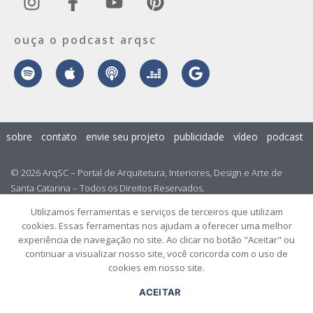
ouça o podcast arqsc
sobre
contato
envie seu projeto
publicidade
vídeo
podcast
© 2026 ArqSC – Portal de Arquitetura, Interiores, Design e Arte de
Santa Catarina – Todos os Direitos Reservados.
Utilizamos ferramentas e serviços de terceiros que utilizam
cookies. Essas ferramentas nos ajudam a oferecer uma melhor
experiência de navegação no site. Ao clicar no botão "Aceitar" ou
continuar a visualizar nosso site, você concorda com o uso de
cookies em nosso site.
ACEITAR