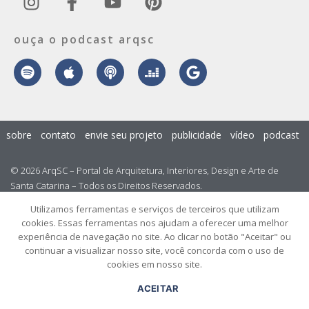
ouça o podcast arqsc
sobre
contato
envie seu projeto
publicidade
vídeo
podcast
© 2026 ArqSC – Portal de Arquitetura, Interiores, Design e Arte de
Santa Catarina – Todos os Direitos Reservados.
Utilizamos ferramentas e serviços de terceiros que utilizam
cookies. Essas ferramentas nos ajudam a oferecer uma melhor
experiência de navegação no site. Ao clicar no botão "Aceitar" ou
continuar a visualizar nosso site, você concorda com o uso de
cookies em nosso site.
ACEITAR