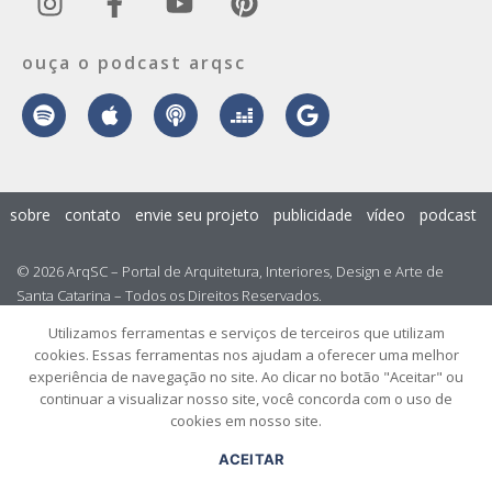
ouça o podcast arqsc
sobre
contato
envie seu projeto
publicidade
vídeo
podcast
© 2026 ArqSC – Portal de Arquitetura, Interiores, Design e Arte de
Santa Catarina – Todos os Direitos Reservados.
Utilizamos ferramentas e serviços de terceiros que utilizam
cookies. Essas ferramentas nos ajudam a oferecer uma melhor
experiência de navegação no site. Ao clicar no botão "Aceitar" ou
continuar a visualizar nosso site, você concorda com o uso de
cookies em nosso site.
ACEITAR