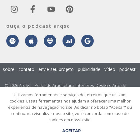
ouça o podcast arqsc
sobre
contato
envie seu projeto
publicidade
vídeo
podcast
© 2026 ArqSC – Portal de Arquitetura, Interiores, Design e Arte de
Santa Catarina – Todos os Direitos Reservados.
Utilizamos ferramentas e serviços de terceiros que utilizam
cookies. Essas ferramentas nos ajudam a oferecer uma melhor
experiência de navegação no site. Ao clicar no botão "Aceitar" ou
continuar a visualizar nosso site, você concorda com o uso de
cookies em nosso site.
ACEITAR