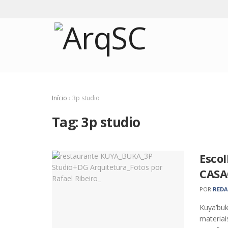
Início
›
3p studio
Tag:
3p studio
Escol
CASA
POR
RED
Kuya’buk
materiai