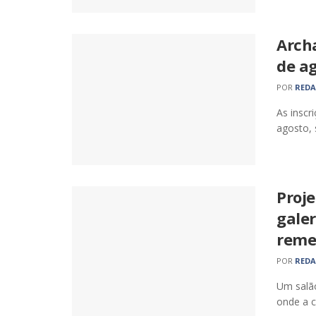
Archa
de a
POR
RED
As inscr
agosto, 
Proje
gale
reme
POR
RED
Um salão
onde a c