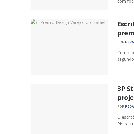
com foco
Escri
prem
POR
RED
Com o pr
segundo 
3P S
proj
POR
RED
O escrit
Pires, Ju