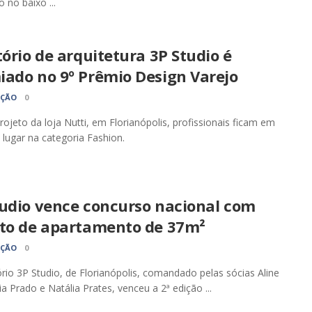
 no baixo ...
tório de arquitetura 3P Studio é
iado no 9º Prêmio Design Varejo
AÇÃO
0
ojeto da loja Nutti, em Florianópolis, profissionais ficam em
lugar na categoria Fashion.
tudio vence concurso nacional com
eto de apartamento de 37m²
AÇÃO
0
ório 3P Studio, de Florianópolis, comandado pelas sócias Aline
lia Prado e Natália Prates, venceu a 2ª edição ...