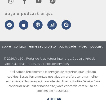
ouça o podcast arqsc
sobre
contato
envie seu projeto
publicidade
vídeo
podcast
© 2026 ArqSC – Portal de Arquitetura, Interiores, Design e Arte de
Santa Catarina – Todos os Direitos Reservados.
Utilizamos ferramentas e serviços de terceiros que utilizam
cookies. Essas ferramentas nos ajudam a oferecer uma melhor
experiência de navegação no site. Ao clicar no botão "Aceitar" ou
continuar a visualizar nosso site, você concorda com o uso de
cookies em nosso site.
ACEITAR