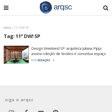
Início
›
11ª DW! SP
Tag:
11ª DW! SP
Design Weekend SP: arquiteta Juliana Pippi
assina coleção de tecidos e conceitua espaço
POR
REDAÇÃO
0
siga o arqsc