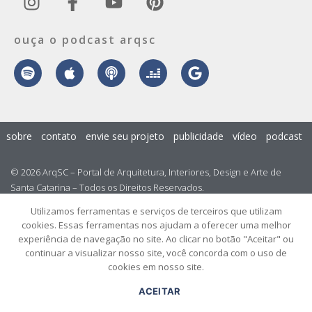
ouça o podcast arqsc
sobre
contato
envie seu projeto
publicidade
vídeo
podcast
© 2026 ArqSC – Portal de Arquitetura, Interiores, Design e Arte de
Santa Catarina – Todos os Direitos Reservados.
Utilizamos ferramentas e serviços de terceiros que utilizam
cookies. Essas ferramentas nos ajudam a oferecer uma melhor
experiência de navegação no site. Ao clicar no botão "Aceitar" ou
continuar a visualizar nosso site, você concorda com o uso de
cookies em nosso site.
ACEITAR