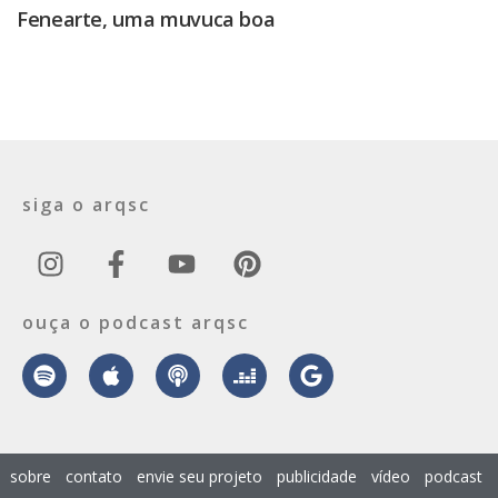
Fenearte, uma muvuca boa
siga o arqsc
ouça o podcast arqsc
sobre
contato
envie seu projeto
publicidade
vídeo
podcast