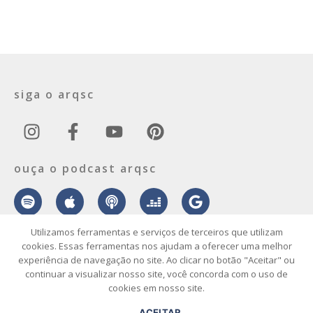
siga o arqsc
ouça o podcast arqsc
Utilizamos ferramentas e serviços de terceiros que utilizam
cookies. Essas ferramentas nos ajudam a oferecer uma melhor
experiência de navegação no site. Ao clicar no botão "Aceitar" ou
sobre
contato
envie seu projeto
publicidade
vídeo
podcast
continuar a visualizar nosso site, você concorda com o uso de
cookies em nosso site.
© 2026 ArqSC – Portal de Arquitetura, Interiores, Design e Arte de
ACEITAR