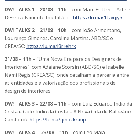
DW! TALKS 1 – 20/08 – 11h
– com Marc Pottier – Arte e
Desenvolvimento Imobiliário:
https://lu.ma/1tvyqjy5
DW! TALKS 2 – 21/08 – 10h
– com João Armentano,
Lourenço Gimenes, Caroline Martins, ABD/SC e
CREA/SC:
https://lu.ma/l8rrehrx
21/08 – 11h
– “Uma Nova Era para os Designers de
Interiores”, com Adaiane Scorsin (ABD/SC) e ⁠Isabelle
Nami Regis (CREA/SC), onde detalham a parceria entre
as entidades e a valorização dos profissionais de
design de interiores
DW! TALKS 3 – 22/08 – 11h
– com Luiz Eduardo Indio da
Costa e Guto Indio da Costa – A Nova Orla de Balneário
Camboriú:
https://lu.ma/qmpzknmp
DW! TALKS 4 – 23/08 – 11h
– com Leo Maia –