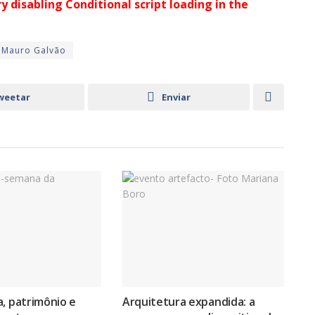
ry disabling Conditional script loading in the
Mauro Galvão
weetar
Enviar
, patrimônio e
Arquitetura expandida: a