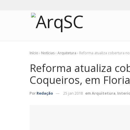
Início
›
Notícias
›
Arquitetura
›
Reforma atualiza cobertura no
Reforma atualiza co
Coqueiros, em Flori
Por
Redação
25 jan 2018
em
Arquitetura
,
Interi