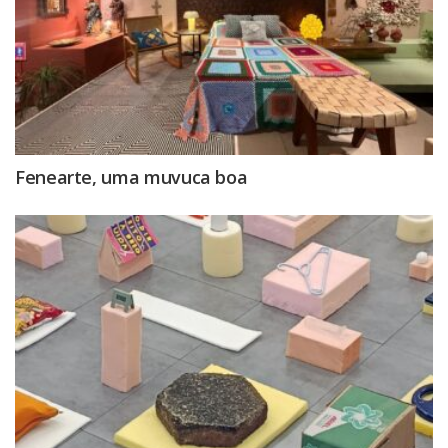
Fenearte, uma muvuca boa