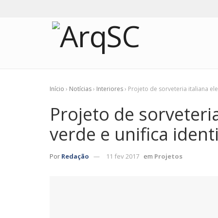
Início
›
Notícias
›
Interiores
›
Projeto de sorveteria italiana e
Projeto de sorveteria
verde e unifica iden
Por
Redação
11 fev 2017
em
Projetos