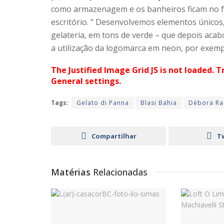
como armazenagem e os banheiros ficam no fu
escritório. ” Desenvolvemos elementos únicos
gelateria, em tons de verde – que depois acab
a utilização da logomarca em neon, por exem
The Justified Image Grid JS is not loaded. T
General settings.
Tags:
Gelato di Panna
Blasi Bahia
Débora Ra
Compartilhar
T
Matérias
Relacionadas