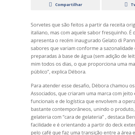
Compartilhar
T
Sorvetes que são feitos a partir da receita orig
italiano, mas com aquele sabor fresquinho. É
apresenta o recém inaugurado Gelato di Panna
sabores que variam conforme a sazonalidade d
preparadas à base de água (sem adição de lei
mim todos os dias, o que proporciona uma mai
público”, explica Débora.
Para atender esse desafio, Débora chamou os a
Associados, que criaram uma marca com jeito e
funcionais e de logística que envolvem a oper
bastante contemporâneos, unindo o produto, a
gelateria com “cara de gelateria” , destaca B
facilidade e é orientando a partir do deck ex
pelo café que faz uma transição entre a área e