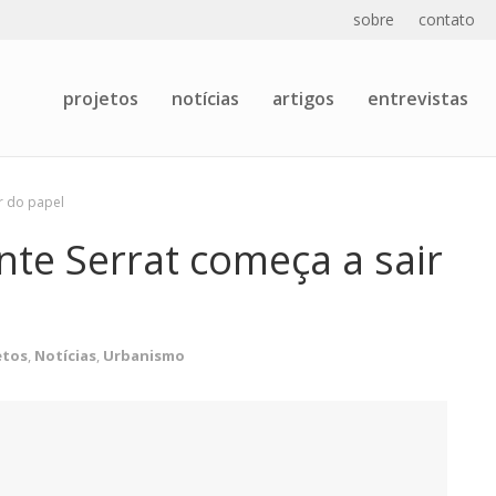
sobre
contato
projetos
notícias
artigos
entrevistas
r do papel
nte Serrat começa a sair
etos
,
Notícias
,
Urbanismo