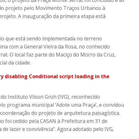
s, o projeto da Praça Monte Serrat foi concluído e as
o do projeto pelo Movimento Traços Urbanos à
projeto. A inauguração da primeira etapa está
vio que está sendo implementada no terreno
uina com a General Vieira da Rosa, no conhecido
rat. O local faz parte do Maciço do Morro da Cruz,
ial da cidade.
ry disabling Conditional script loading in the
 do Instituto Vilson Groh (IVG), reconhecido
pelo programa municipal ‘Adote uma Praça’, e convidou
oordenação do projeto de arquitetura paisagística.
o foi cedido pela CASAN à Prefeitura em 31 de
de lazer e convivência”. Agora adotado pelo IVG,