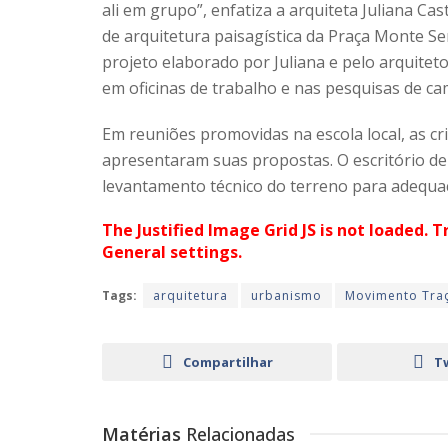
ali em grupo”, enfatiza a arquiteta Juliana Ca
de arquitetura paisagística da Praça Monte Ser
projeto elaborado por Juliana e pelo arquite
em oficinas de trabalho e nas pesquisas de ca
Em reuniões promovidas na escola local, as 
apresentaram suas propostas. O escritório de
levantamento técnico do terreno para adequaçã
The Justified Image Grid JS is not loaded. T
General settings.
Tags:
arquitetura
urbanismo
Movimento Tra
Compartilhar
T
Matérias
Relacionadas