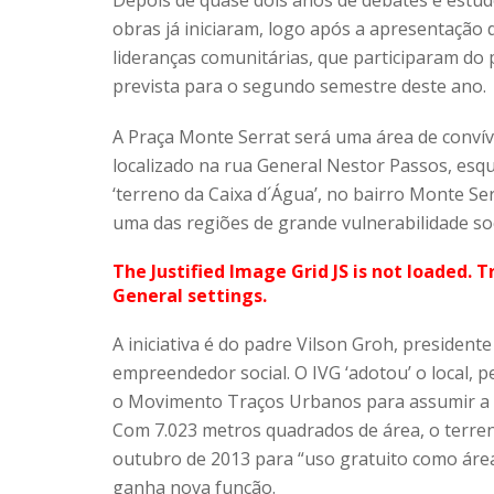
Depois de quase dois anos de debates e estudo
obras já iniciaram, logo após a apresentaçã
lideranças comunitárias, que participaram do 
prevista para o segundo semestre deste ano.
A Praça Monte Serrat será uma área de conví
localizado na rua General Nestor Passos, esq
‘terreno da Caixa d´Água’, no bairro Monte Ser
uma das regiões de grande vulnerabilidade soc
The Justified Image Grid JS is not loaded. T
General settings.
A iniciativa é do padre Vilson Groh, presidente
empreendedor social. O IVG ‘adotou’ o local, 
o Movimento Traços Urbanos para assumir a c
Com 7.023 metros quadrados de área, o terren
outubro de 2013 para “uso gratuito como área 
ganha nova função.