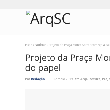
Início
›
Notícias
›
Projeto da Praça Monte Serrat começa a sai
Projeto da Praça Mo
do papel
Por
Redação
22 maio 2019
em
Arquitetura
,
Proj