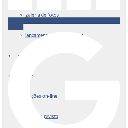
galeria de fotos
Google
lançamentos anuário arqsc
colaboradores
anuário
edições on-line
perfil da revista