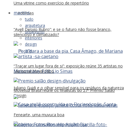
Uma vitrine como exercício de repertório
notícias
tudo
arquitetura
“Avell Desvio Rubro”: e se o futuro não fosse branco,
urbanismo
silencioso e climatizado?
interiores
design
arte
“Traçar um lugar fora de si”: exposição reúne 35 artistas no
Memorial Meyer Filho
Juliano Guidi e o olhar sensível para os resíduos da natureza
Movelsul Brasil reúne os finalistas do 27º Prêmio Salão
Design
Fenearte, uma muvuca boa