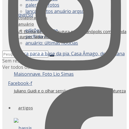
galeria de fotos
lançamentos anuário arqsc
colaboradores
anuário
edições on-line
CAIS Escola de Artes inaugura em Florianópolis com agenda
perfil da revista
de cursos, laboratórios e ateliês
anuário: últimas notícias
Sem resultados
Ver todos os resultados
Facebook-f
Juliano Guidi e o olhar sensível para os resíduos da natureza
artigos