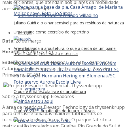
mais eficientes, que atendam aos pilares da mobilidade,
acessibilidade e design.
Juliano Guidi e o olhar sensível para os resíduos da natureza
Uma vitrine como exercício de repertório
artigos
Data:
28 de março
Arte integrada à arquitetura: o que a perda de um painel
notícias
Horário
: das 14h às 17h
revela sobre preservação e técnica
Endereço
: Impact Hub Floripa – ACATE – Associação
Catarinense de Empresas de Tecnologia – Passeio
tudo
Primavera, SC 401.
arquitetura
O que é uma escola livre de arquitetura
Sobre a thyssenkrupp Elevadores
A área de negócios Elevator Technology da thyssenkrupp
urbanismo
O ano é 2025, arquitet@s do futuro, uni-vos!
para o Brasil é uma das maiores fabricantes de
tecnologias de elevação no País. O parque fabril e a
matriz estão instalados em Guaíba, Rio Grande do Sul. A