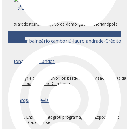
@arqdesterro: o arquivo da demolição em Florianópolis
Podcast
“Design é território vivo”: os bastidores e a visão por trás da
DW! Tour Balneário Camboriú
ArqSC Entrevista integrou programação da Exposição de
Design Catarinense