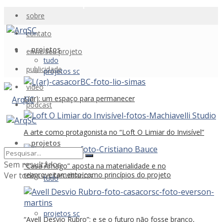
sobre
contato
projetos
envie seu projeto
tudo
publicidade
projetos sc
vídeo
L(ar): um espaço para permanecer
podcast
A arte como protagonista no “Loft O Limiar do Invisível”
projetos
Sem resultados
“Casa Âmago” aposta na materialidade e no
Ver todos os resultados
reaproveitamento como princípios do projeto
tudo
projetos sc
“Avell Desvio Rubro”: e se o futuro não fosse branco,