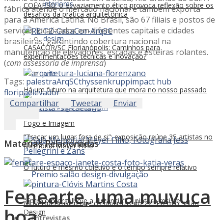
interiores
COLAPSO: o esvaziamento ético provoca reflexão sobre os
fábrica atende o mercado nacional e também exporta
desafios da prática arquitetônica
para a América Latina. No Brasil, são 67 filiais e postos de
serviços localizados em diferentes capitais e cidades
design
brasileiras, garantindo cobertura nacional na
CASACOR/SC Florianópolis: Caminhos para
manutenção de elevadores, escadas e esteiras rolantes.
experimentações técnicas e inovação?
(
com assessoria de imprensa
)
arte
Tags:
palestra
ArqSC
thyssenkrupp
impact hub
Há um futuro na arquitetura que mora no nosso passado
floripa
elevador
Compartilhar
Tweetar
Enviar
Fogo e Imagem
“Traçar um lugar fora de si”: exposição reúne 35 artistas no
Matérias
Relacionadas
Memorial Meyer Filho
O futuro é mesmo coletivo e o tempo sempre relativo
Fenearte, uma muvuca
“Entre o mergulho e a distância”: a pintura resiste
Movelsul Brasil reúne os finalistas do 27º Prêmio Salão
boa
Design
entrevistas