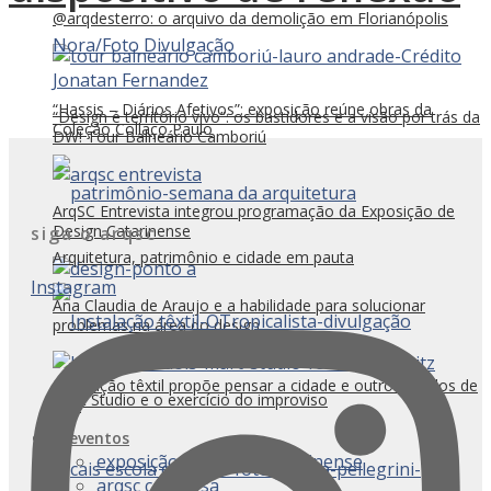
@arqdesterro: o arquivo da demolição em Florianópolis
“Hassis – Diários Afetivos”: exposição reúne obras da
“Design é território vivo”: os bastidores e a visão por trás da
Coleção Collaço Paulo
DW! Tour Balneário Camboriú
ArqSC Entrevista integrou programação da Exposição de
Design Catarinense
siga o arqsc
Arquitetura, patrimônio e cidade em pauta
Instagram
Ana Claudia de Araujo e a habilidade para solucionar
problemas na área do design
Instalação têxtil propõe pensar a cidade e outros modos de
Mart Studio e o exercício do improviso
vida
eventos
exposição de design catarinense
arqsc conversa