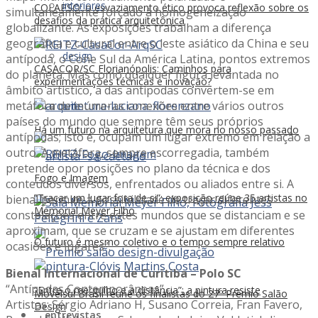
interiores
COLAPSO: o esvaziamento ético provoca reflexão sobre os
simultaneamente forçado à homogeneização
desafios da prática arquitetônica
globalizante. As exposições trabalham a diferença
geográfica e cultural entre o leste asiático da China e seu
design
antípoda, o Cone Sul da América Latina, pontos extremos
CASACOR/SC Florianópolis: Caminhos para
do planeta. Mas como qualquer figura levantada no
experimentações técnicas e inovação?
âmbito artístico, a das antípodas convertem-se em
metáfora de inúmeras conexões entre vários outros
arte
países do mundo que sempre têm seus próprios
Há um futuro na arquitetura que mora no nosso passado
antípodas; isto é, ocupam um lugar extremo em relação a
outro. A metáfora, sempre escorregadia, também
pretende opor posições no plano da técnica e dos
Fogo e Imagem
conteúdos diversos, enfrentados ou aliados entre si. A
“Traçar um lugar fora de si”: exposição reúne 35 artistas no
bienal permite a possibilidade de traçar diferentes
Memorial Meyer Filho
constelações entre estes mundos que se distanciam e se
aproximam, que se cruzam e se ajustam em diferentes
O futuro é mesmo coletivo e o tempo sempre relativo
ocasiões e lugares”.
Bienal Internacional de Curitiba – Polo SC
“Antípodas Contemporâneas”
“Entre o mergulho e a distância”: a pintura resiste
Movelsul Brasil reúne os finalistas do 27º Prêmio Salão
Artistas: Sérgio Adriano H, Susano Correia, Fran Favero,
Design
entrevistas