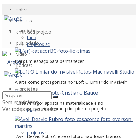
sobre
contato
projetos
envie seu projeto
tudo
publicidade
projetos sc
vídeo
L(ar): um espaço para permanecer
podcast
A arte como protagonista no “Loft O Limiar do Invisível”
projetos
Sem resultados
“Casa Âmago” aposta na materialidade e no
Ver todos os resultados
reaproveitamento como princípios do projeto
tudo
projetos sc
“Avell Desvio Rubro”: e se o futuro não fosse branco,