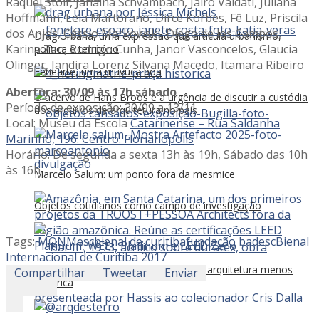
Raquel Stolf, Janaina Schvambach, Jairo Valdati, Juliana
Hoffmann, Lela Martorano, Dirce Körbes, Fê Luz, Priscila
dos Anjos, Cássio Markowski, Diego de los Campos,
Drag Urbana, uma expressão que articula urbanismo,
Karina Zen, Rodrigo Cunha, Janor Vasconcelos, Glaucia
política e território
Olinger, Jandira Lorenz Silvana Macedo, Itamara Ribeiro
Fenearte, uma muvuca boa
Abertura: 30/09 às 17h sábado
O acervo de Hans Broos e a urgência de discutir a custódia
Período de exposição: 30/09 a 13/11
dos arquivos de arquitetura no país
Local: Museu da Escola
Catarinense – Rua Saldanha
Marinho, 196. Centro. Florianópolis
Horário: De segunda a sexta 13h às 19h, Sábado das 10h
às 16h
Marcelo Salum: um ponto fora da mesmice
Objetos cotidianos como campo de investigação
Tags:
MON
Mesc
bienal de curitiba
fundação badesc
Bienal
Internacional de Curitiba 2017
Troost + Pessoa Architects: por uma arquitetura menos
Compartilhar
Tweetar
Enviar
genérica