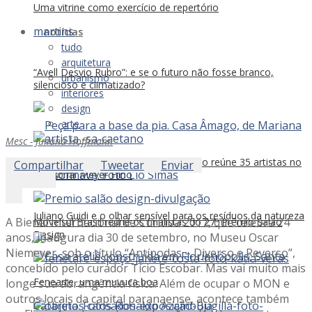
Uma vitrine como exercício de repertório
notícias
tudo
arquitetura
“Avell Desvio Rubro”: e se o futuro não fosse branco,
urbanismo
silencioso e climatizado?
interiores
design
arte
Mesc - Juliana Hoffmann
“Traçar um lugar fora de si”: exposição reúne 35 artistas no
Compartilhar
Tweetar
Enviar
Memorial Meyer Filho
Juliano Guidi e o olhar sensível para os resíduos da natureza
A Bienal Internacional de Curitiba 2017, que celebra 24
Movelsul Brasil reúne os finalistas do 27º Prêmio Salão
Design
anos, inaugura dia 30 de setembro, no Museu Oscar
Niemeyer, sob o título “Antípodas – Diverso e Reverso”,
concebido pelo curador Tício Escobar. Mas vai muito mais
Fenearte, uma muvuca boa
longe sua abrangência física. Além de ocupar o MON e
outros locais da capital paranaense, acontece também