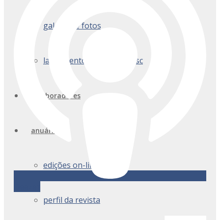
galeria de fotos
lançamentos anuário arqsc
colaboradores
anuário
edições on-line
Deezer
perfil da revista