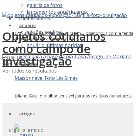
galeria de fotos
lançamentos anuário arqsc
colaboradores
anuário
Objetos cotidianos
edições on-line
CAIS Escola de Artes inaugura em Florianópolis com agenda
perfil da revista
de cursos, laboratórios e ateliês
como campo de
anuário: últimas notícias
investigação
Sem resultados
Ver todos os resultados
Juliano Guidi e o olhar sensível para os resíduos da natureza
artigos
siga o arqsc