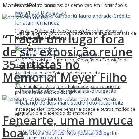
Matérias
Relacionadas
@arqdesterro: o arquivo da demolição em Florianópolis
“Hassis – Diários Afetivos”: exposição reúne obras da
“Design é território vivo”: os bastidores e a visão por trás da
“Traçar um lugar fora
Coleção Collaço Paulo
DW! Tour Balneário Camboriú
de si”: exposição reúne
35 artistas no
ArqSC Entrevista integrou programação da Exposição de
Design Catarinense
Memorial Meyer Filho
Arquitetura, patrimônio e cidade em pauta
Ana Claudia de Araujo e a habilidade para solucionar
problemas na área do design
Instalação têxtil propõe pensar a cidade e outros modos de
Mart Studio e o exercício do improviso
vida
Fenearte, uma muvuca
eventos
boa
exposição de design catarinense
arqsc conversa