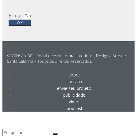
E-mail
OK
© 2026 ArqSC – Portal de Arquitetura, Interiores, Design e Arte de
Santa Catarina – Todos os Direitos Reservados.
sobre
contato
envie seu projeto
publicidade
vídeo
podcast