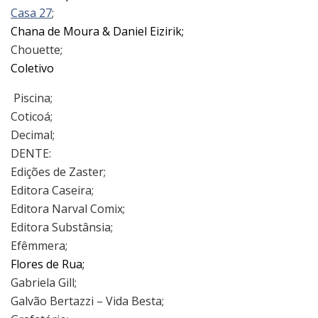
​Casa 27
;
Chana de Moura & Daniel Eizirik;
​Chouette;​
Coletivo
​ Piscina;
Coticoá;​
​Decimal;​
​DENTE:
Edições de Zaster;​
​Editora Caseira;
Editora Narval Comix;
Editora Substânsia;
Efêmmera;
Flores de Rua;
​Gabriela Gill;
Galvão Bertazzi – Vida Besta;