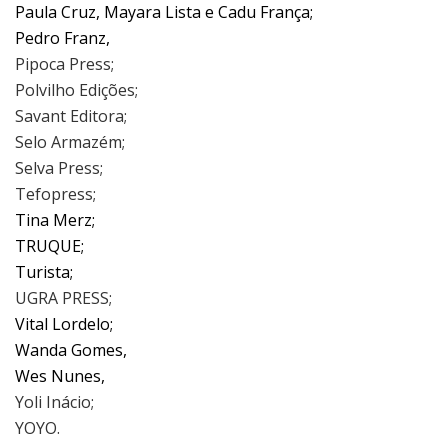
Paula Cruz, Mayara Lista e Cadu França;
Pedro Franz,
​Pipoca Press;​
​Polvilho Edições;
Savant Editora;
Selo Armazém;
Selva Press;
Tefopress;​
Tina Merz;
TRUQUE;
Turista;
​UGRA PRESS;​
Vital Lordelo;
Wanda Gomes,
Wes Nunes,
​Yoli Inácio;
YOYO.​