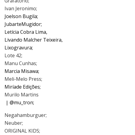
Grafatório;
Ivan Jeronimo;​
Joelson Bugila;
JubarteMugidor;
Letícia Cobra Lima,
Livando Malcher Teixeira,
Lixogravura;
​Lote 42;
Manu Cunhas;​
Marcia Misawa;
​Meli-Melo Press;​
Miríade Edições;
​Murilo Martins​
| @mu_tron;
​Negahamburguer;​
​Neuber;​
ORIGINAL KIDS;