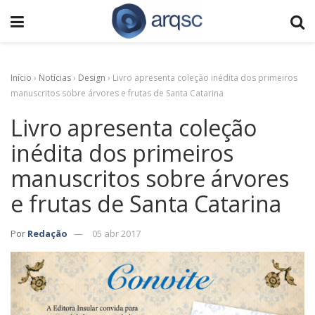
Início
›
Notícias
›
Design
›
Livro apresenta coleção inédita dos primeiros
manuscritos sobre árvores e frutas de Santa Catarina
Livro apresenta coleção
inédita dos primeiros
manuscritos sobre árvores
e frutas de Santa Catarina
Por
Redação
05 abr 2017