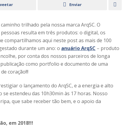
weetar
Enviar
 caminho trilhado pela nossa marca ArqSC. O
pessoas resulta em três produtos: o digital, os
ue compartilhamos aqui neste post as mais de 100
 gestado durante um ano: o
anuário ArqSC
– produto
ncolhe, por conta dos nossos parceiros de longa
a publicação como portfolio e documento de uma
de coração!!!
restigiar o lançamento do ArqSC, e a energia e alto
to se estendeu das 10h30min às 17 horas. Nosso
ripa, que sabe receber tão bem, e o apoio da
ão, em 2018!!!