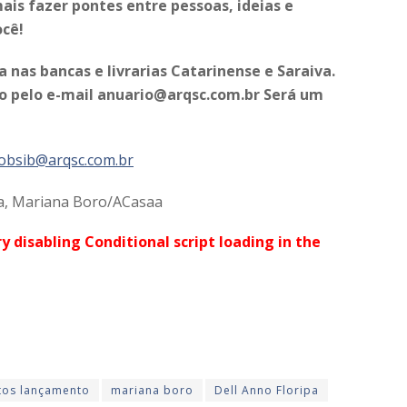
is fazer pontes entre pessoas, ideias e
ocê!
 nas bancas e livrarias Catarinense e Saraiva.
o pelo e-mail anuario@arqsc.com.br Será um
obsib@arqsc.com.br
ta, Mariana Boro/ACasaa
ry disabling Conditional script loading in the
tos lançamento
mariana boro
Dell Anno Floripa